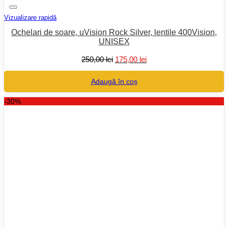
Vizualizare rapidă
Ochelari de soare, uVision Rock Silver, lentile 400Vision,
UNISEX
Prețul
Prețul
250,00
lei
175,00
lei
inițial
curent
a
este:
Adaugă în coș
fost:
175,00 lei.
250,00 lei.
-30%