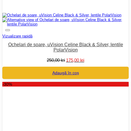
Vizualizare rapidă
Ochelari de soare, uVision Celine Black & Silver, lentile
PolarVision
Prețul
Prețul
250,00
lei
175,00
lei
inițial
curent
a
este:
Adaugă în coș
fost:
175,00 lei.
250,00 lei.
-30%