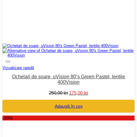
Vizualizare rapidă
Ochelari de soare, uVision 80’s Green Pastel, lentile
400Vision
Prețul
Prețul
250,00
lei
175,00
lei
inițial
curent
a
este:
Adaugă în coș
fost:
175,00 lei.
250,00 lei.
-30%