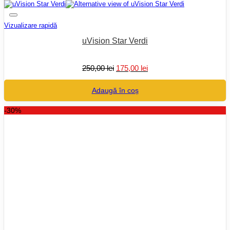
Vizualizare rapidă
uVision Star Verdi
Prețul
Prețul
250,00
lei
175,00
lei
inițial
curent
a
este:
Adaugă în coș
fost:
175,00 lei.
250,00 lei.
-30%