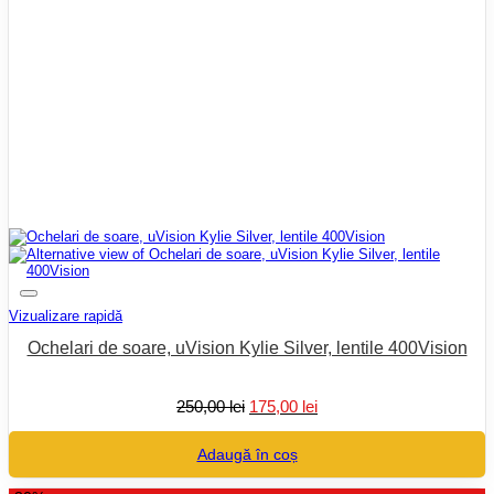
Vizualizare rapidă
Ochelari de soare, uVision Kylie Silver, lentile 400Vision
Prețul
Prețul
250,00
lei
175,00
lei
inițial
curent
a
este:
Adaugă în coș
fost:
175,00 lei.
250,00 lei.