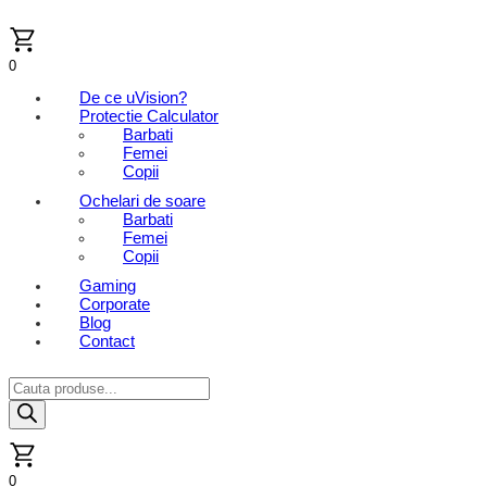
Skip
to
content
0
De ce uVision?
Protectie Calculator
Barbati
Femei
Copii
Ochelari de soare
Barbati
Femei
Copii
Gaming
Corporate
Blog
Contact
Products
search
0