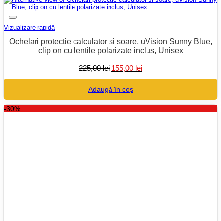
Vizualizare rapidă
Ochelari protectie calculator si soare, uVision Sunny Blue,
clip on cu lentile polarizate inclus, Unisex
Prețul
Prețul
225,00
lei
155,00
lei
inițial
curent
a
este:
Adaugă în coș
fost:
155,00 lei.
225,00 lei.
-30%