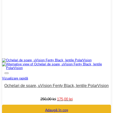
Vizualizare rapidă
Ochelari de soare, uVision Fenty Black, lentile PolarVision
Prețul
Prețul
250,00
lei
175,00
lei
inițial
curent
a
este:
Adaugă în coș
fost:
175,00 lei.