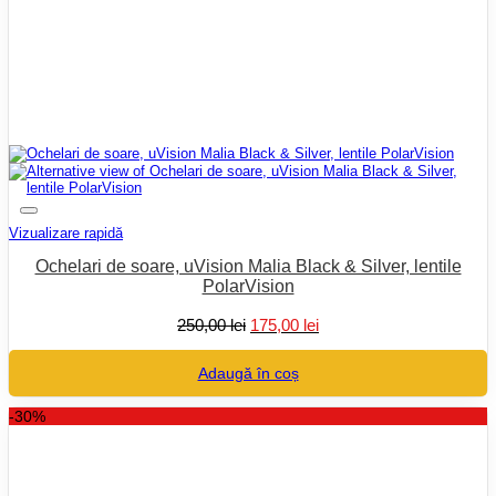
Vizualizare rapidă
Ochelari de soare, uVision Malia Black & Silver, lentile
PolarVision
Prețul
Prețul
250,00
lei
175,00
lei
inițial
curent
a
este:
Adaugă în coș
fost:
175,00 lei.
250,00 lei.
-30%