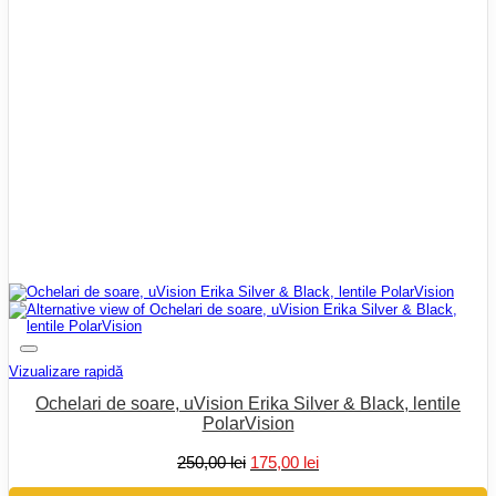
Vizualizare rapidă
Ochelari de soare, uVision Erika Silver & Black, lentile
PolarVision
Prețul
Prețul
250,00
lei
175,00
lei
inițial
curent