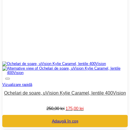
Vizualizare rapidă
Ochelari de soare, uVision Kylie Caramel, lentile 400Vision
Prețul
Prețul
250,00
lei
175,00
lei
inițial
curent
a
este:
Adaugă în coș
fost:
175,00 lei.
250,00 lei.