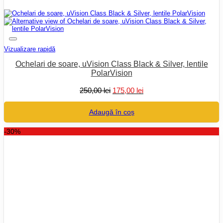
Vizualizare rapidă
Ochelari de soare, uVision Class Black & Silver, lentile
PolarVision
Prețul
Prețul
250,00
lei
175,00
lei
inițial
curent
a
este:
Adaugă în coș
fost:
175,00 lei.
250,00 lei.
-30%