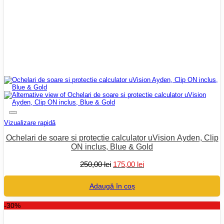
Vizualizare rapidă
Ochelari de soare si protectie calculator uVision Ayden, Clip
ON inclus, Blue & Gold
Prețul
Prețul
250,00
lei
175,00
lei
inițial
curent
a
este:
Adaugă în coș
fost:
175,00 lei.
250,00 lei.
-30%