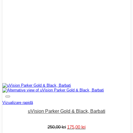
Vizualizare rapidă
uVision Parker Gold & Black, Barbati
Prețul
Prețul
250,00
lei
175,00
lei
inițial
curent