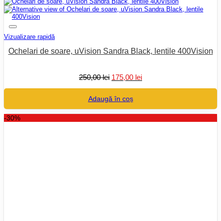
Vizualizare rapidă
Ochelari de soare, uVision Sandra Black, lentile 400Vision
Prețul
Prețul
250,00
lei
175,00
lei
inițial
curent
a
este:
Adaugă în coș
fost:
175,00 lei.
250,00 lei.
-30%