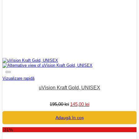
Vizualizare rapidă
uVision Kraft Gold, UNISEX
Prețul
Prețul
195,00
lei
145,00
lei
inițial
curent
a
este:
Adaugă în coș
fost:
145,00 lei.
195,00 lei.
-31%