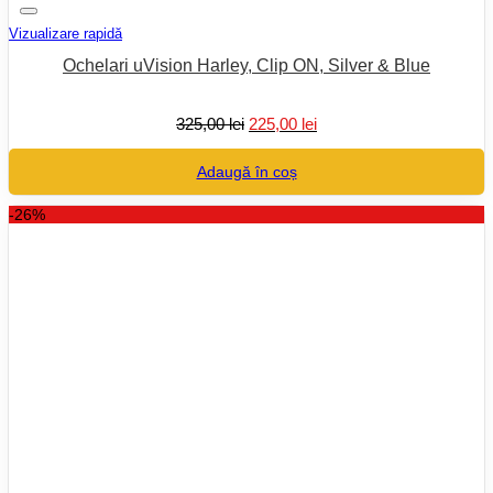
Vizualizare rapidă
Ochelari uVision Harley, Clip ON, Silver & Blue
Prețul
Prețul
325,00
lei
225,00
lei
inițial
curent
a
este:
Adaugă în coș
fost:
225,00 lei.
325,00 lei.
-26%