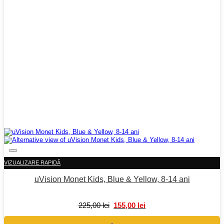
VIZUALIZARE RAPIDĂ
uVision Monet Kids, Blue & Yellow, 8-14 ani
Prețul
Prețul
225,00
lei
155,00
lei
inițial
curent
a
este: