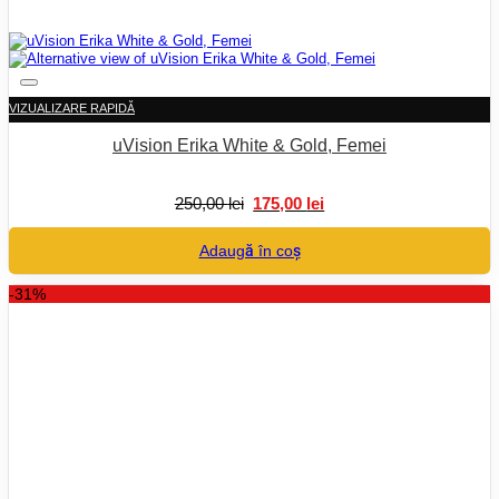
VIZUALIZARE RAPIDĂ
uVision Erika White & Gold, Femei
Prețul
Prețul
250,00
lei
175,00
lei
inițial
curent
a
este:
Adaugă în coș
fost:
175,00 lei.
250,00 lei.
-31%