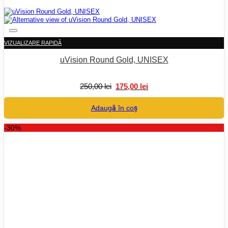
VIZUALIZARE RAPIDĂ
uVision Round Gold, UNISEX
Prețul
Prețul
250,00
lei
175,00
lei
inițial
curent
a
este:
Adaugă în coș
fost:
175,00 lei.
250,00 lei.
-30%