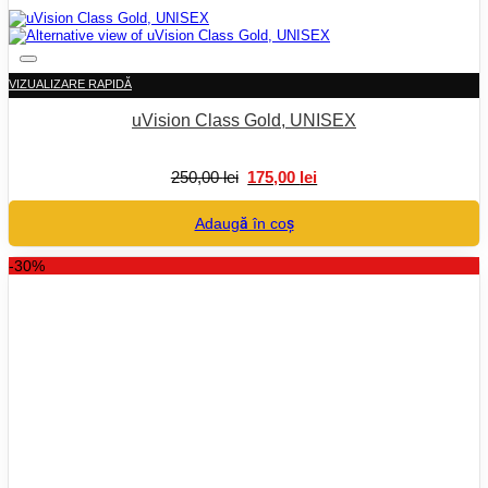
VIZUALIZARE RAPIDĂ
uVision Class Gold, UNISEX
Prețul
Prețul
250,00
lei
175,00
lei
inițial
curent
a
este:
Adaugă în coș
fost:
175,00 lei.
250,00 lei.
-30%