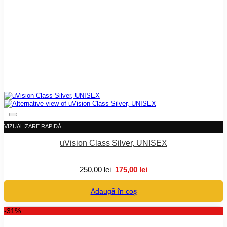
VIZUALIZARE RAPIDĂ
uVision Class Silver, UNISEX
Prețul
Prețul
250,00
lei
175,00
lei
inițial
curent
a
este:
Adaugă în coș
fost:
175,00 lei.
250,00 lei.
-31%