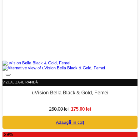
VIZUALIZARE RAPIDĂ
uVision Bella Black & Gold, Femei
Prețul
Prețul
250,00
lei
175,00
lei
inițial
curent
a
este:
Adaugă în coș
fost:
175,00 lei.
250,00 lei.
-29%