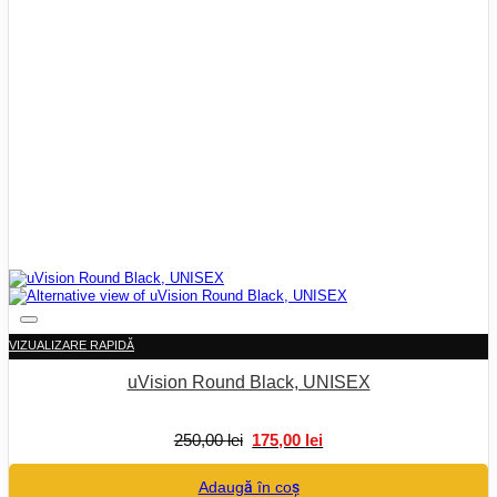
VIZUALIZARE RAPIDĂ
uVision Round Black, UNISEX
Prețul
Prețul
250,00
lei
175,00
lei
inițial
curent
a
este:
Adaugă în coș
fost:
175,00 lei.