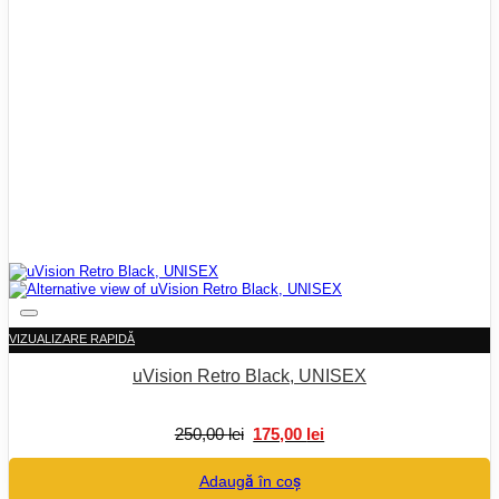
VIZUALIZARE RAPIDĂ
uVision Retro Black, UNISEX
Prețul
Prețul
250,00
lei
175,00
lei
inițial
curent
a
este:
Adaugă în coș
fost:
175,00 lei.