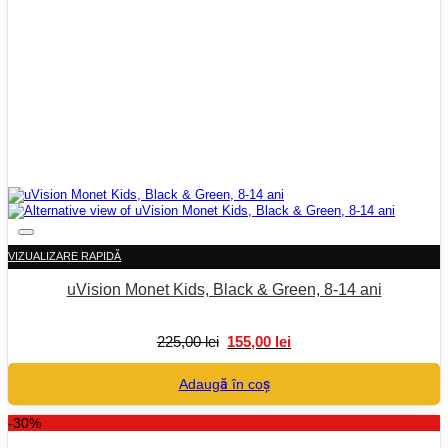
VIZUALIZARE RAPIDĂ
uVision Monet Kids, Black & Green, 8-14 ani
Prețul
Prețul
225,00
lei
155,00
lei
inițial
curent
a
este:
Adaugă în coș
fost:
155,00 lei.
225,00 lei.
-30%