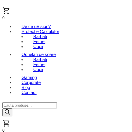
Skip
to
content
0
De ce uVision?
Protectie Calculator
Barbati
Femei
Copii
Ochelari de soare
Barbati
Femei
Copii
Gaming
Corporate
Blog
Contact
Products
search
0