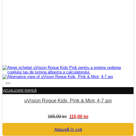
VIZUALIZARE RAPIDĂ
uVision Rogue Kids, Pink & Mint, 4-7 ani
Prețul
Prețul
165,00
lei
115,00
lei
inițial
curent
a
este:
Adaugă în coș
fost:
115,00 lei.
165,00 lei.