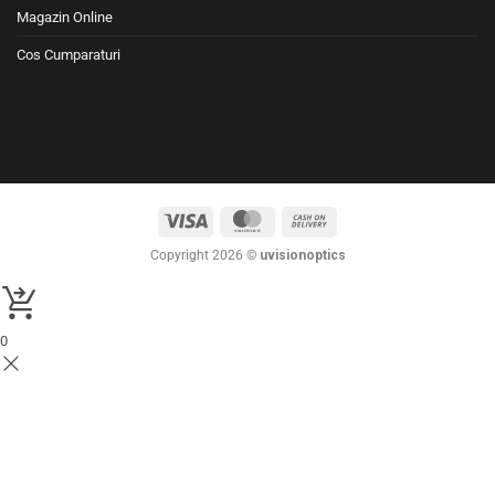
Magazin Online
Cos Cumparaturi
Visa
MasterCard
Cash
On
Copyright 2026 ©
uvisionoptics
Delivery
0