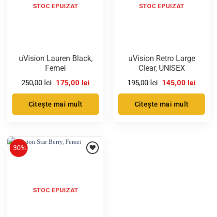
STOC EPUIZAT
STOC EPUIZAT
uVision Lauren Black,
uVision Retro Large
Femei
Clear, UNISEX
Prețul
Prețul
Prețul
Prețul
250,00
lei
175,00
lei
195,00
lei
145,00
lei
inițial
curent
inițial
curent
a
este:
a
este:
fost:
175,00 lei.
fost:
145,00 
Citește mai mult
Citește mai mult
250,00 lei.
195,00 lei.
-30%
STOC EPUIZAT