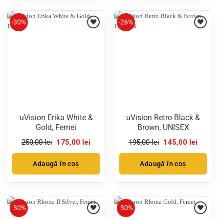
-30%
-26%
uVision Erika White &
uVision Retro Black &
Gold, Femei
Brown, UNISEX
Prețul
Prețul
Prețul
Prețul
250,00
lei
175,00
lei
195,00
lei
145,00
lei
inițial
curent
inițial
curent
a
este:
a
este:
fost:
175,00 lei.
fost:
145,00 
Adaugă în coș
Adaugă în coș
250,00 lei.
195,00 lei.
-30%
-30%