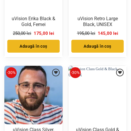
uVision Erika Black &
uVision Retro Large
Gold, Femei
Black, UNISEX
Prețul
Prețul
Prețul
Prețul
250,00
lei
175,00
lei
195,00
lei
145,00
lei
inițial
curent
inițial
curent
a
este:
a
este:
fost:
175,00 lei.
fost:
145,00 
Adaugă în coș
Adaugă în coș
250,00 lei.
195,00 lei.
-30%
-30%
uVision Class Silver,
uVision Class Gold &