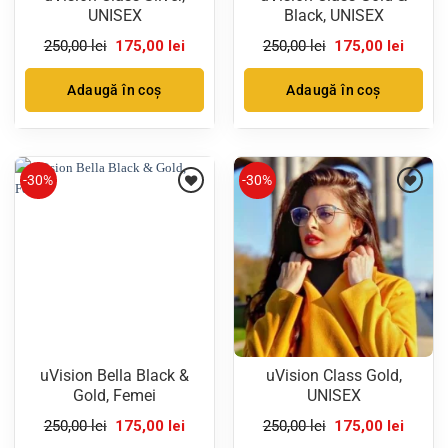
UNISEX
Black, UNISEX
Prețul
Prețul
Prețul
Prețul
250,00
lei
175,00
lei
250,00
lei
175,00
lei
inițial
curent
inițial
curent
a
este:
a
este:
fost:
175,00 lei.
fost:
175,00 
Adaugă în coș
Adaugă în coș
250,00 lei.
250,00 lei.
-30%
-30%
uVision Bella Black &
uVision Class Gold,
Gold, Femei
UNISEX
Prețul
Prețul
Prețul
Prețul
250,00
lei
175,00
lei
250,00
lei
175,00
lei
inițial
curent
inițial
curent