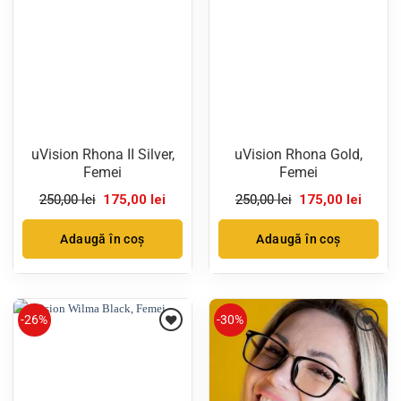
uVision Rhona II Silver,
uVision Rhona Gold,
Femei
Femei
Prețul
Prețul
Prețul
Prețul
250,00
lei
175,00
lei
250,00
lei
175,00
lei
inițial
curent
inițial
curent
a
este:
a
este:
fost:
175,00 lei.
fost:
175,00 
Adaugă în coș
Adaugă în coș
250,00 lei.
250,00 lei.
-26%
-30%