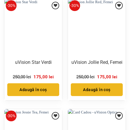
-30%
-30%
uVision Star Verdi
uVision Jollie Red, Femei
Prețul
Prețul
Prețul
Prețul
250,00
lei
175,00
lei
250,00
lei
175,00
lei
inițial
curent
inițial
curent
a
este:
a
este:
fost:
175,00 lei.
fost:
175,00 
Adaugă în coș
Adaugă în coș
250,00 lei.
250,00 lei.
-30%