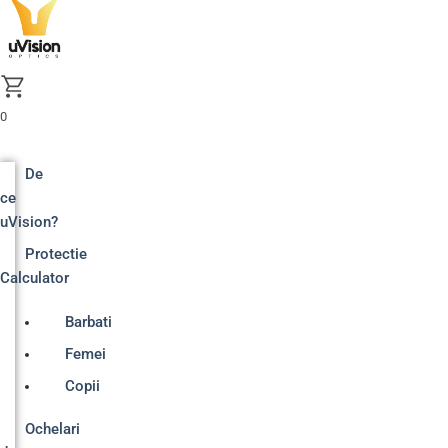
Skip
to
content
0
De
ce
uVision?
Protectie
Calculator
Barbati
Femei
Copii
Ochelari