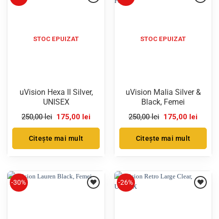
STOC EPUIZAT
STOC EPUIZAT
uVision Hexa II Silver,
uVision Malia Silver &
UNISEX
Black, Femei
Prețul
Prețul
Prețul
Prețul
250,00
lei
175,00
lei
250,00
lei
175,00
lei
inițial
curent
inițial
curent
a
este:
a
este:
fost:
175,00 lei.
fost:
175,00 
Citește mai mult
Citește mai mult
250,00 lei.
250,00 lei.
-30%
-26%