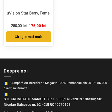
uVision Star Berry, Femei
Prețul
Prețul
250,00
lei
175,00
lei
inițial
curent
a
este:
fost:
175,00 lei.
Citește mai mult
250,00 lei.
Despre noi
Cumpără cu încredere • Magazin 100% Românesc din 2019 • 85.000
clienți mulțumiți!
S.C. KRONSTADT MARKET S.R.L • J08/1417/2019 • Brașov, Str.
Nicolae Bălcescu nr. 62 • CUI RO40970198