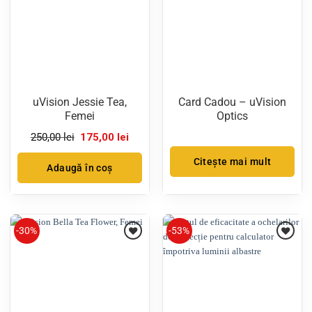
uVision Jessie Tea,
Card Cadou – uVision
Femei
Optics
Prețul
Prețul
250,00
lei
175,00
lei
inițial
curent
a
este:
Citește mai mult
fost:
175,00 lei.
Adaugă în coș
250,00 lei.
-30%
-53%