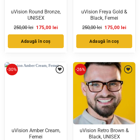
uVision Round Bronze,
uVision Freya Gold &
UNISEX
Black, Femei
Prețul
Prețul
Prețul
Prețul
250,00
lei
175,00
lei
250,00
lei
175,00
lei
inițial
curent
inițial
curent
a
este:
a
este:
fost:
175,00 lei.
fost:
175,00 
Adaugă în coș
Adaugă în coș
250,00 lei.
250,00 lei.
-30%
-26%
uVision Amber Cream,
uVision Retro Brown &
Femei
Black, UNISEX