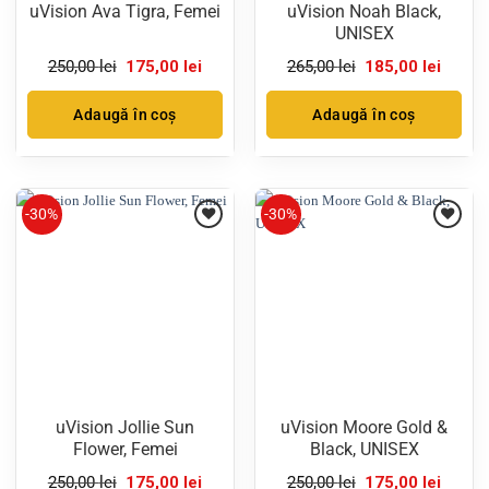
uVision Ava Tigra, Femei
uVision Noah Black,
UNISEX
Prețul
Prețul
Prețul
Prețul
250,00
lei
175,00
lei
265,00
lei
185,00
lei
inițial
curent
inițial
curent
a
este:
a
este:
fost:
175,00 lei.
fost:
185,00 
Adaugă în coș
Adaugă în coș
250,00 lei.
265,00 lei.
-30%
-30%
uVision Jollie Sun
uVision Moore Gold &
Flower, Femei
Black, UNISEX
Prețul
Prețul
Prețul
Prețul
250,00
lei
175,00
lei
250,00
lei
175,00
lei