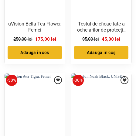
uVision Bella Tea Flower,
Testul de eficacitate a
Femei
ochelarilor de protecție
pentru calculator
Prețul
Prețul
Prețul
Prețul
250,00
lei
175,00
lei
95,00
lei
45,00
lei
împotriva luminii
inițial
curent
inițial
curent
a
este:
albastre
a
este:
fost:
175,00 lei.
fost:
45,00 lei
Adaugă în coș
Adaugă în coș
250,00 lei.
95,00 lei.
-30%
-30%