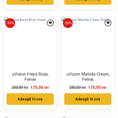
250,00 lei.
250,00 lei.
-30%
-30%
uVision Freya Rose,
uVision Matilda Cream,
Femei
Femei
Prețul
Prețul
Prețul
Prețul
250,00
lei
175,00
lei
250,00
lei
175,00
lei
inițial
curent
inițial
curent
a
este:
a
este:
fost:
175,00 lei.
fost:
175,00 
Adaugă în coș
Adaugă în coș
250,00 lei.
250,00 lei.