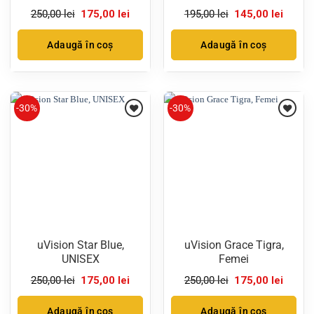
Prețul
Prețul
Prețul
Prețul
250,00
lei
175,00
lei
195,00
lei
145,00
lei
inițial
curent
inițial
curent
a
este:
a
este:
fost:
175,00 lei.
fost:
145,00 
Adaugă în coș
Adaugă în coș
250,00 lei.
195,00 lei.
-30%
-30%
uVision Star Blue,
uVision Grace Tigra,
UNISEX
Femei
Prețul
Prețul
Prețul
Prețul
250,00
lei
175,00
lei
250,00
lei
175,00
lei
inițial
curent
inițial
curent
a
este:
a
este:
fost:
175,00 lei.
fost:
175,00 
Adaugă în coș
Adaugă în coș