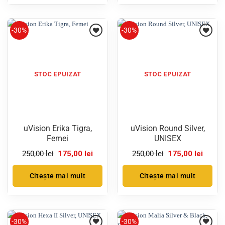
-30%
-30%
STOC EPUIZAT
STOC EPUIZAT
uVision Erika Tigra,
uVision Round Silver,
Femei
UNISEX
Prețul
Prețul
Prețul
Prețul
250,00
lei
175,00
lei
250,00
lei
175,00
lei
inițial
curent
inițial
curent
a
este:
a
este:
fost:
175,00 lei.
fost:
175,00 
Citește mai mult
Citește mai mult
250,00 lei.
250,00 lei.
-30%
-30%