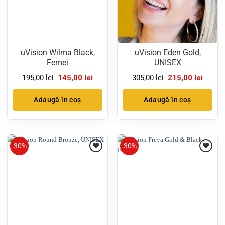
uVision Wilma Black,
uVision Eden Gold,
Femei
UNISEX
Prețul
Prețul
Prețul
Prețul
195,00
lei
145,00
lei
305,00
lei
215,00
lei
inițial
curent
inițial
curent
a
este:
a
este:
fost:
145,00 lei.
fost:
215,00 
Adaugă în coș
Adaugă în coș
195,00 lei.
305,00 lei.
-30%
-30%