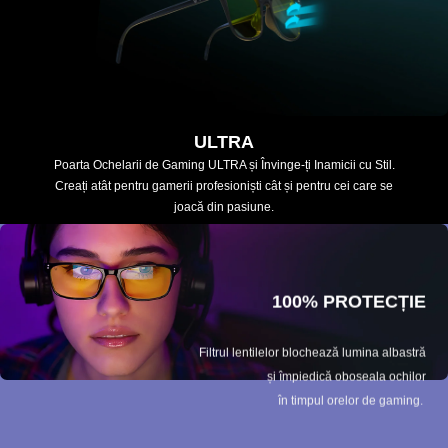
ULTRA
Poarta Ochelarii de Gaming ULTRA și Învinge-ți Inamicii cu Stil.
Creați atât pentru gamerii profesioniști cât și pentru cei care se
joacă din pasiune.
100% PROTECȚIE
Filtrul lentilelor blochează lumina albastră
și împiedică oboseala ochilor
în timpul orelor de gaming.