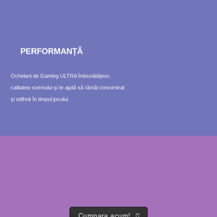
PERFORMANȚĂ
Ochelarii de Gaming ULTRA îmbunătățesc
calitatea somnului și te ajută să rămâi concentrat
și odihnit în timpul jocului.
Cumpara acum!