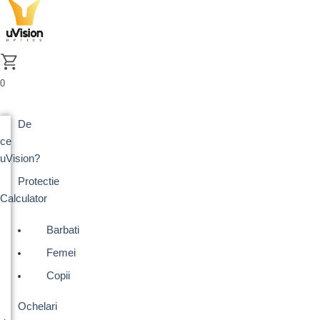
Skip
to
content
0
De
ce
uVision?
Protectie
Calculator
Barbati
Femei
Copii
Ochelari