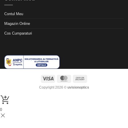
Contul Meu
Magazin Online
Cos Cumparaturi
Visa
MasterCard
Cash
On
Copyright 2026 ©
uvisionoptics
Delivery
0