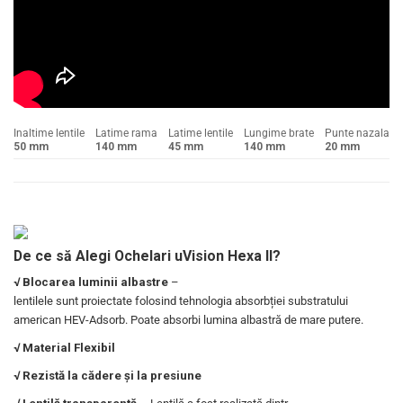
Inaltime lentile
Latime rama
Latime lentile
Lungime brate
Punte nazala
50 mm
140 mm
45 mm
140 mm
20 mm
De ce să Alegi Ochelari uVision Hexa II?
√ Blocarea luminii albastre
–
lentilele sunt proiectate folosind tehnologia absorbției substratului
american HEV-Adsorb. Poate absorbi lumina albastră de mare putere.
√ Material Flexibil
√ Rezistă la cădere și la presiune