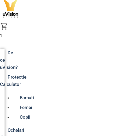
Skip
to
content
1
De
ce
uVision?
Protectie
Calculator
Barbati
Femei
Copii
Ochelari