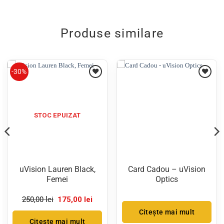
Produse similare
-30%
STOC EPUIZAT
uVision Lauren Black,
Card Cadou – uVision
Femei
Optics
l
Prețul
Prețul
250,00
lei
175,00
lei
nt
inițial
curent
Citește mai mult
a
este:
0 lei.
fost:
175,00 lei.
Citește mai mult