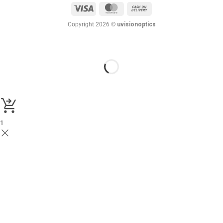
Visa
MasterCard
Cash
On
Copyright 2026 ©
uvisionoptics
Delivery
1