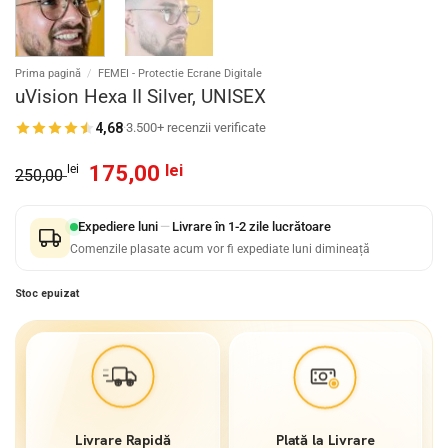
Prima pagină
/
FEMEI - Protectie Ecrane Digitale
uVision Hexa II Silver, UNISEX
4,68
·
3.500+ recenzii verificate
Prețul
Prețul
175,00
lei
lei
250,00
inițial
curent
a
este:
Expediere luni
—
Livrare în 1-2 zile lucrătoare
fost:
175,00 lei.
Comenzile plasate acum vor fi expediate luni dimineață
250,00 lei.
Stoc epuizat
Livrare Rapidă
Plată la Livrare