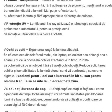
√ Lentilă transparentă
– Lentilă a fost realizată dintr-
o baza complet transparentă, fără adăugarea de pigmenți, menținand in acela
transmisie ridicată a luminii. Mai puțin reflectorizant,
nu afectează lectura și fără aproape nici o diferența de culoare.
√ Protecție UV
– Lentile anti-Blu-ray utilizează o tehnologie specială de
prelucrare a substratului pentru a proteja ochii
de radiațiile ultraviolete și a bloca
UV400
.
√ Ochi obosiți
– Expunerea lungă la lumina albastră,
fie că este cea din telefonul mobil, din laptop, calculator sau chiar și cea a
soarelui duce la oboseala ochilor afectandu-i in timp. Purtați-
va ochelarii că pe un obicei, fără să aveți ochi obosiți. Reduce solicitarea
ochilor și sensibilitatea la lumină atunci cand vă confruntați cu ecrane
digitale.
Excelenți pentru cei care lucrează in birou sau pentru
oricine trebuie să se uite la un ecran toată ziua.
√ Reduceți durerea de cap
– Suferiți după ce stați in față unui ecran
o perioada de timp? Ochelarii noștri vor stimula sănătatea prin blocarea
luminii albastre dăunătoare, permițandu-vă să utilizați in continuare un
ecran digital fără dureri de cap!