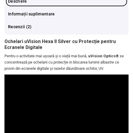
Descriere
Informații suplimentare
Recenzii (2)
Ochelari uVision Hexa II Silver cu Protec
ț
ie pentru
Ecranele Digitale
Pentru o activitate mai ușoară și o viață mai bună,
uVision Optics®
se
concentrează pe ochelarii cu protecție in blocarea luminii albastre ce
provin din ecranele digitale și razelor dăunătoare ochilor, UV.