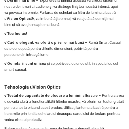
√ Dormi mai bine
– Expunerea la lumina albastră va afecta sistemul
nostru de ritmuri circadiene și va distruge liniștea noastră internă, apoi
va provoca insomnie. Purtarea de ochelari cu filtru de lumina albastră,
uVision Optics®
, va imbunătăți somnul, vă va ajută să dormiți mai
bine și să aveți o noapte mai bună.
√ Toc Inclus!
√ Cadru elegant, va oferă o privire mai bună
– Ramă Smart Casual
este concepută pentru diferite dimensiuni, potrivită pentru
persoane din intreagă lume.
√ Ochelarii sunt unisex
și se potrivesc cu orice stil, in special cu cel
smart-casual.
Tehnologia uVision Optics
√ Testul de capacitate de blocare a luminii albastre
– Pentru a avea
o dovadă clară a funcționalității filtrelor noastre, vă oferim un tester gratuit
pentru a testa oricand acest produs. Utilizați lanterna albastră pentru a
transmite prin lentila ochelarului deasupra cardulului de testare pentru a
vedea efectul protectiv.
Putem vedea că o parte din zona de testare a devenit albastră,