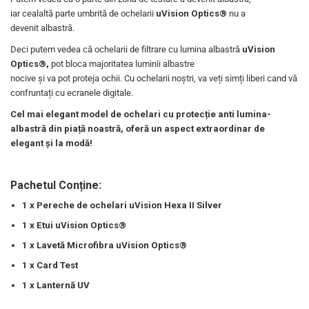
iar cealaltă parte umbrită de ochelarii
uVision Optics®
nu a
devenit albastră.
Deci putem vedea că ochelarii de filtrare cu lumina albastră
uVision
Optics®,
pot bloca majoritatea luminii albastre
nocive și va pot proteja ochii. Cu ochelarii noștri, va veți simți liberi cand vă
confruntați cu ecranele digitale.
Cel mai elegant model de ochelari cu protecție anti lumina-
albastră din piață noastră, oferă un aspect extraordinar de
elegant și la modă!
Pachetul Conține:
1 x Pereche de ochelari uVision Hexa II Silver
1 x Etui uVision Optics®
1 x Lavetă Microfibra uVision Optics®
1 x Card Test
1 x Lanternă UV