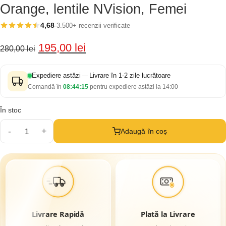
Orange, lentile NVision, Femei
4,68
·
3.500+ recenzii verificate
Prețul
Prețul
195,00
lei
280,00
lei
inițial
curent
a
este:
Expediere astăzi
—
Livrare în 1-2 zile lucrătoare
fost:
195,00 lei.
Comandă în
08:44:14
pentru expediere astăzi la 14:00
280,00 lei.
În stoc
Adaugă în coș
Cantitate
Ochelari
de
soare,
uVision
Victoria
Orange,
lentile
NVision,
Femei
Livrare Rapidă
Plată la Livrare