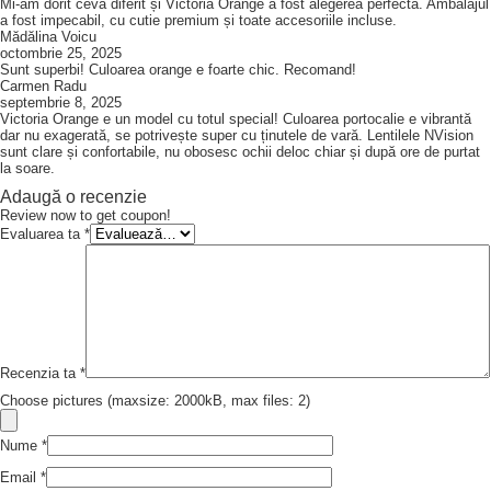
Mi-am dorit ceva diferit și Victoria Orange a fost alegerea perfectă. Ambalajul
a fost impecabil, cu cutie premium și toate accesoriile incluse.
Mădălina Voicu
octombrie 25, 2025
Sunt superbi! Culoarea orange e foarte chic. Recomand!
Carmen Radu
septembrie 8, 2025
Victoria Orange e un model cu totul special! Culoarea portocalie e vibrantă
dar nu exagerată, se potrivește super cu ținutele de vară. Lentilele NVision
sunt clare și confortabile, nu obosesc ochii deloc chiar și după ore de purtat
la soare.
Adaugă o recenzie
Review now to get coupon!
Evaluarea ta
*
Recenzia ta
*
Choose pictures (maxsize: 2000kB, max files: 2)
Nume
*
Email
*