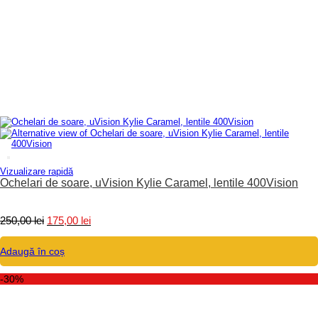
Vizualizare rapidă
Ochelari de soare, uVision Kylie Caramel, lentile 400Vision
Prețul
Prețul
250,00
lei
175,00
lei
inițial
curent
a
este:
Adaugă în coș
fost:
175,00 lei.
250,00 lei.
-30%