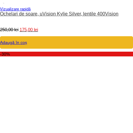
Vizualizare rapidă
Ochelari de soare, uVision Kylie Silver, lentile 400Vision
Prețul
Prețul
250,00
lei
175,00
lei
inițial
curent
a
este:
Adaugă în coș
fost:
175,00 lei.
250,00 lei.
-30%