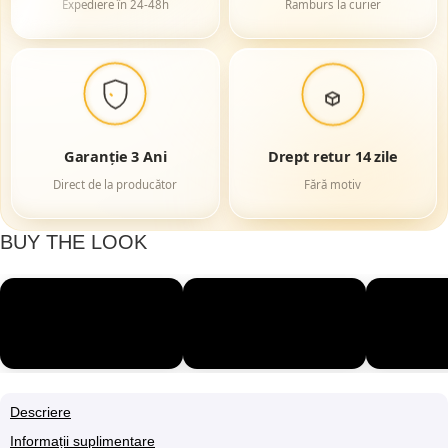
Expediere în 24-48h
Ramburs la curier
Garanție 3 Ani
Drept retur 14 zile
Direct de la producător
Fără motiv
BUY THE LOOK
Descriere
Informații suplimentare