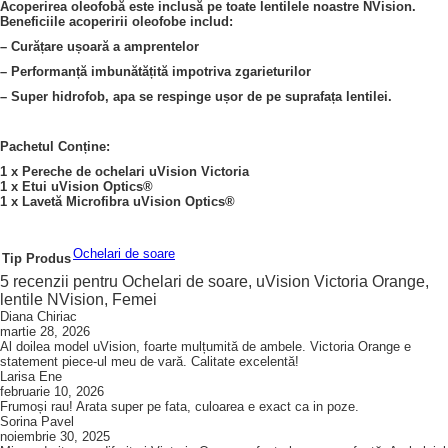
Acoperirea oleofobă este inclusă pe toate lentilele noastre NVision.
Beneficiile acoperirii oleofobe includ:
– Curățare ușoară a amprentelor
– Performanță imbunătățită impotriva zgarieturilor
– Super hidrofob, apa se respinge ușor de pe suprafața lentilei.
Pachetul Conține:
1 x Pereche de ochelari uVision Victoria
1 x Etui uVision Optics®
1 x Lavetă Microfibra uVision Optics®
Ochelari de soare
Tip Produs
5 recenzii pentru
Ochelari de soare, uVision Victoria Orange,
lentile NVision, Femei
Diana Chiriac
martie 28, 2026
Al doilea model uVision, foarte mulțumită de ambele. Victoria Orange e
statement piece-ul meu de vară. Calitate excelentă!
Larisa Ene
februarie 10, 2026
Frumoși rau! Arata super pe fata, culoarea e exact ca in poze.
Sorina Pavel
noiembrie 30, 2025