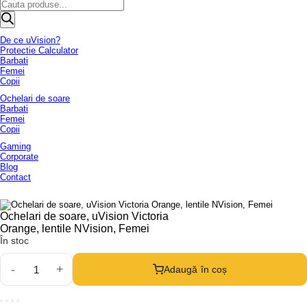
Products
search
De ce uVision?
Protectie Calculator
Barbati
Femei
Copii
Ochelari de soare
Barbati
Femei
Copii
Gaming
Corporate
Blog
Contact
Ochelari de soare, uVision Victoria
Orange, lentile NVision, Femei
În stoc
Adaugă în coș
Cantitate
Ochelari
de
soare,