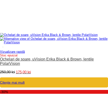
Vizualizare rapidă
Stoc epuizat
Ochelari de soare, uVision Erika Black & Brown, lentile
PolarVision
Prețul
Prețul
250,00
lei
175,00
lei
inițial
curent
a
este:
Citește mai mult
fost:
175,00 lei.
250,00 lei.
-30%