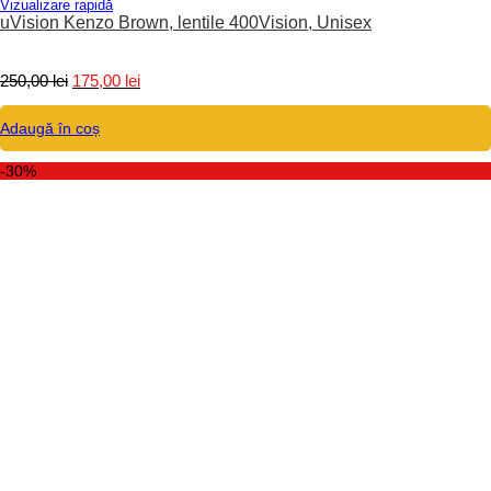
Vizualizare rapidă
uVision Kenzo Brown, lentile 400Vision, Unisex
Prețul
Prețul
250,00
lei
175,00
lei
inițial
curent
a
este:
Adaugă în coș
fost:
175,00 lei.
250,00 lei.
-30%