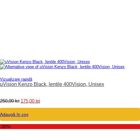
Vizualizare rapidă
uVision Kenzo Black, lentile 400Vision, Unisex
Prețul
Prețul
250,00
lei
175,00
lei
inițial
curent
a
este:
Adaugă în coș
fost:
175,00 lei.
250,00 lei.
-30%