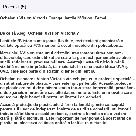
Recenzii (5)
Ochelari uVision Victoria Orange, lentile NVision, Femei
De ce să Alegi Ochelari uVision Victoria ?
Lentilele NVision sunt ușoare, flexibile, rezistente și garantează o
calitate optică cu 70% mai bună decat modelele din policarbonat.
Materialul NVision este unul cristalin, transparent ultra-ușor, anti-
ultraviolete, care este utilizat pe scară largă in echipamentele aviatice,
sticlă antiglonț și produse militare. Avantajul este că nicio lumină
vizibilă nu este imprăștiată, iar materialul in sine poate bloca UVA și
UVB, care face parte din straturi diferite din lentila.
Ochelari de soare uVision Victoria vin echipați cu o protecție specială –
un strat subțire de plastic – care este lipit pe lentilă. Această protecție
de plastic are rolul de a păstra lentila într-o stare impecabilă, protejând-
o de zgârieturi, murdărie sau alte daune minore. Este un inovație care
aduce multiple beneficii pentru utilizatorii de ochelari.
Această protecție de plastic aderă ferm la lentilă și este concepută
pentru a fi ușor de îndepărtat. Înainte de a utiliza ochelarii, utilizatorii
trebuie să înlăture această protecție, pentru a beneficia de o vedere
clară și fără distorsiuni. Este important de menționat că acest strat de
plastic nu afectează calitatea optică a lentilei în niciun fel.