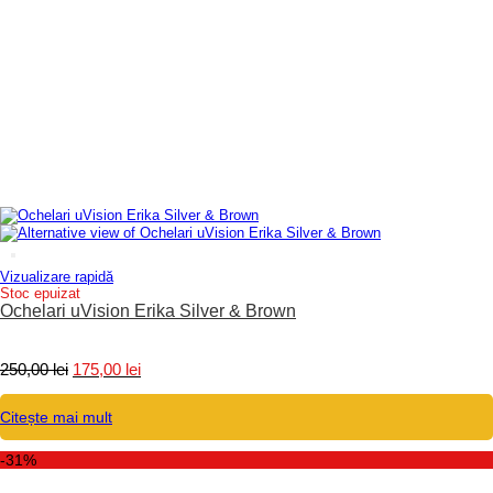
Vizualizare rapidă
Stoc epuizat
Ochelari uVision Erika Silver & Brown
Prețul
Prețul
250,00
lei
175,00
lei
inițial
curent
a
este:
Citește mai mult
fost:
175,00 lei.
250,00 lei.
-31%