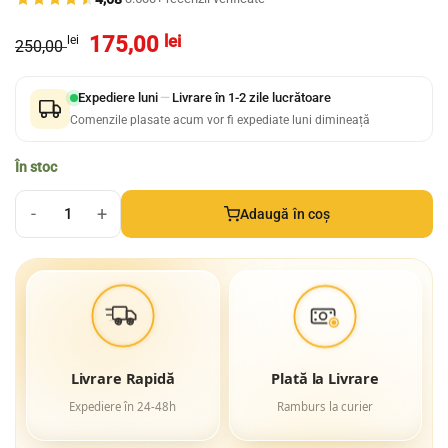
Prețul
Prețul
175,00
lei
lei
250,00
inițial
curent
a
este:
Expediere luni
—
Livrare în 1-2 zile lucrătoare
fost:
175,00 lei.
Comenzile plasate acum vor fi expediate luni dimineață
250,00 lei.
În stoc
Adaugă în coș
Cantitate uVision Smith Silver Black, PolarVsion, UNISEX
Livrare Rapidă
Plată la Livrare
Expediere în 24-48h
Ramburs la curier