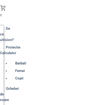
Skip
to
content
0
De
ce
uVision?
Protectie
Calculator
Barbati
Femei
Copii
Ochelari
de
soare