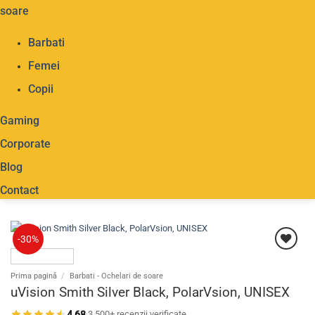
soare
Barbati
Femei
Copii
Gaming
Corporate
Blog
Contact
-30%
Prima pagină
/
Barbati - Ochelari de soare
uVision Smith Silver Black, PolarVsion, UNISEX
4,68
·
3.500+ recenzii verificate