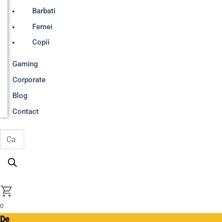
Barbati
Femei
Copii
Gaming
Corporate
Blog
Contact
Products
search
0
De