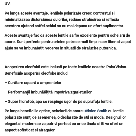
UV.
Pe langa aceste avantaje, lentilele polarizate cresc contrastul si
minimalizazea distorsiunea culorilor, reduce stralucirea si reflexia
acestora ajutand astfel ochiul sa nu mai depuna un efort suplimentar.
Aceste avantaje fac ca aceste lentile sa fie excelente pentru ochelarii de
soare. Sunt perfecte pentru oricine petrece mult timp in aer liber si va pot
ajuta sa va imbunatatiti vederea in situatii de stralucire puternica
.
Acoperirea oleofobă este inclusă pe toate lentilele noastre PolarVision.
Beneficiile acoperirii oleofobe includ:
– Curățare ușoară a amprentelor
– Performanță imbunătățită impotriva zgarieturilor
– Super hidrofob, apa se respinge ușor de pe suprafața lentilei.
Pe langa beneficiile optice, ochelarii de soare
uVision Smith
cu lentile
polarizate sunt, de asemenea, o declaratie de stil si moda. Designul lor
elegant si modern se va potrivi perfect cu orice tinuta si iti va oferi un
aspect sofisticat si atragator.