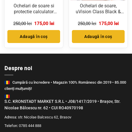
Ochelari de soare si
Ochelari de soare,
protectie calculator
uVision Class Black &
uVision Ayden, Clip ON
Gold, lentile PolarVision,
l
inclus, Blue & Gold
Prețul
Prețul
Unisex
Prețul
Prețul
250,00
lei
175,00
lei
250,00
lei
175,00
lei
t
inițial
curent
inițial
curent
a
este:
a
este:
0 lei.
fost:
175,00 lei.
fost:
175,00 
Adaugă în coș
Adaugă în coș
250,00 lei.
250,00 lei.
Despre noi
Cumpără cu încredere • Magazin 100% Românesc din 2019 • 85.000
clienți mulțumiți!
S.C. KRONSTADT MARKET S.R.L • J08/1417/2019 • Brașov, Str.
Nicolae Bălcescu nr. 62 • CUI RO40970198
Adresa:
str. Nicolae Balcescu 62, Brasov
Telefon:
0785 444 888