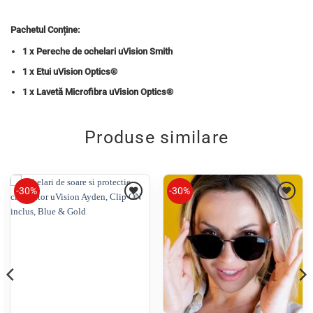
Pachetul Conține:
1 x Pereche de ochelari uVision Smith
1 x Etui uVision Optics®
1 x Lavetă Microfibra uVision Optics®
Produse similare
-30%
-30%