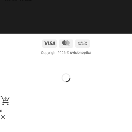
Visa
MasterCard
Cash
On
Copyright 2026 ©
uvisionoptics
Delivery
0